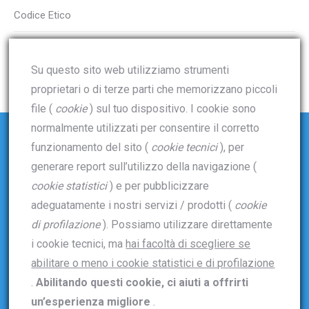
Codice Etico
Voucher digitale
Su questo sito web utilizziamo strumenti
proprietari o di terze parti che memorizzano piccoli
file (
cookie
) sul tuo dispositivo. I cookie sono
normalmente utilizzati per consentire il corretto
funzionamento del sito (
cookie tecnici
), per
Dove trovarci
generare report sull’utilizzo della navigazione (
cookie statistici
) e per pubblicizzare
Telefono:
adeguatamente i nostri servizi / prodotti (
cookie
06.6538969
di profilazione
). Possiamo utilizzare direttamente
Email:
i cookie tecnici, ma
hai facoltà di scegliere se
abilitare o meno i cookie statistici e di profilazione
info@pontiradioservice.it
.
Abilitando questi cookie, ci aiuti a offrirti
Indirizzo:
un’esperienza migliore
.