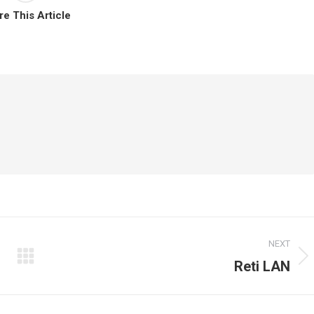
re This Article
NEXT
Next
Reti LAN
post: