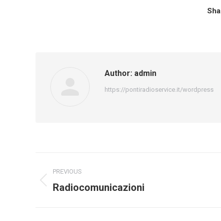
Sha
Author:
admin
https://pontiradioservice.it/wordpress
Post
PREVIOUS
navigation
Previous
Radiocomunicazioni
post: