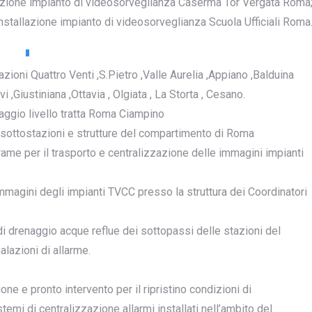
llazione impianto di videosorveglianza Caserma Tor Vergata Roma
installazione impianto di videosorveglianza Scuola Ufficiali Roma
zioni Quattro Venti ,S.Pietro ,Valle Aurelia ,Appiano ,Balduina
 ,Giustiniana ,Ottavia , Olgiata , La Storta , Cesano.
aggio livello tratta Roma Ciampino
 sottostazioni e strutture del compartimento di Roma
ame per il trasporto e centralizzazione delle immagini impianti
immagini degli impianti TVCC presso la struttura dei Coordinatori
di drenaggio acque reflue dei sottopassi delle stazioni del
lazioni di allarme.
ne e pronto intervento per il ripristino condizioni di
mi di centralizzazione allarmi installati nell’ambito del